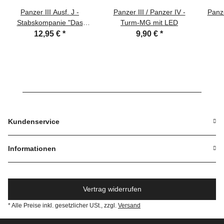
Panzer III Ausf. J -
Panzer III / Panzer IV -
Panze
Stabskompanie "Das
Turm-MG mit LED
Reich", Fallingbostel
12,95 €
*
9,90 €
*
01/1943
Kundenservice
Informationen
Vertrag widerrufen
* Alle Preise inkl. gesetzlicher USt., zzgl.
Versand