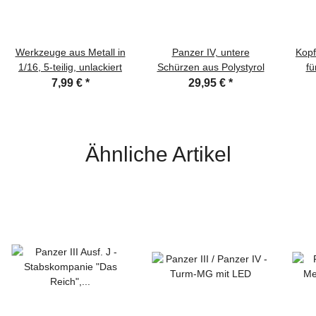
Werkzeuge aus Metall in
Panzer IV, untere
Kopf
1/16, 5-teilig, unlackiert
Schürzen aus Polystyrol
fü
7,99 €
*
29,95 €
*
Ähnliche Artikel