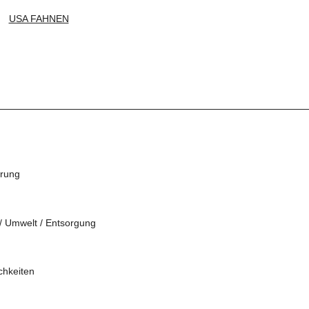
USA FAHNEN
hrung
 / Umwelt / Entsorgung
chkeiten