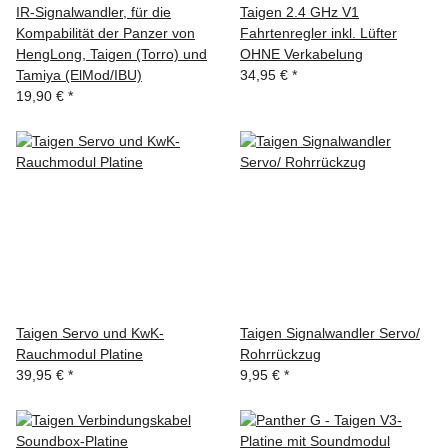
IR-Signalwandler, für die
Taigen 2.4 GHz V1
Kompabilität der Panzer von
Fahrtenregler inkl. Lüfter
HengLong, Taigen (Torro) und
OHNE Verkabelung
Tamiya (ElMod/IBU)
34,95 €
*
19,90 €
*
Taigen Servo und KwK-
Taigen Signalwandler Servo/
Rauchmodul Platine
Rohrrückzug
39,95 €
*
9,95 €
*