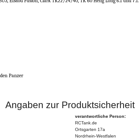
IBU3, ElMod Fusion, Clark TK22/24/40, TK 60 Heng Long 6.1 und 7.1.
 den Panzer
Angaben zur Produktsicherheit
verantwortliche Person:
RCTank.de
Ortsgarten 17a
Nordrhein-Westfalen