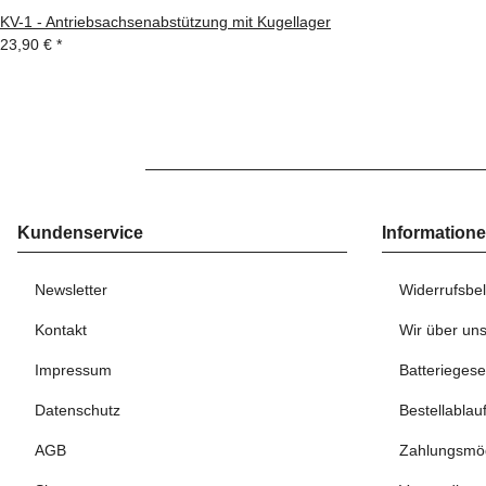
KV-1 - Antriebsachsenabstützung mit Kugellager
23,90 €
*
Kundenservice
Information
Newsletter
Widerrufsbe
Kontakt
Wir über un
Impressum
Batteriegese
Datenschutz
Bestellablau
AGB
Zahlungsmög