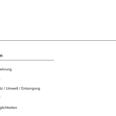
en
lehrung
s
tz / Umwelt / Entsorgung
f
lichkeiten