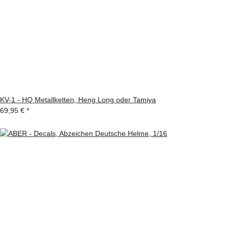
KV-1 - HQ Metallketten, Heng Long oder Tamiya
69,95 €
*