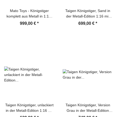
Mato Toys - Königstiger
Taigen Königstiger, Sand in
komplett aus Metall in 1:16,
der Metall-Edition 1:16 mit
RTR-Version mit IR-System /
BB-Einheit, Platine V3 /
999,00 €
*
699,00 €
*
Rohrrückzug
Kanonenrauch und
Airbrushlackierung Wüste
Transportbox aus Holz
Taigen Königstiger, unlackiert
Taigen Königstiger, Version
in der Metall-Edition 1:16 mit
Grau in der Metall-Edition
IR/Rohrrückzug /
1:16 mit KwK Rauchsystem,