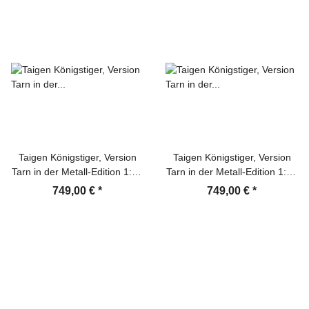
Taigen Königstiger, Version
Taigen Königstiger, Version
Tarn in der Metall-Edition 1:16
Tarn in der Metall-Edition 1:16
mit BB-Einheit /KWK
mit BB-Einheit und
749,00 €
*
749,00 €
*
Rauchmodul, V3-Platine und
Rohrrückzug, V3-Platine und
Transportbox aus Holz
Transportbox aus Holz