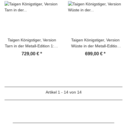
Taigen Königstiger, Version
Taigen Königstiger, Version
Tarn in der Metall-Edition 1:16
Wüste in der Metall-Edition
mit KwK Rauchsystem, IR-
1:16 mit RRZ und IR, Platine
729,00 €
*
699,00 €
*
System, Rohrrückzug und
V3 und Transportbox aus Holz
Xenonblitz, V3-Platine und
Transportbox aus Holz
Artikel 1 - 14 von 14