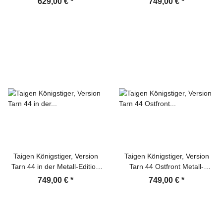
629,00 €
*
749,00 €
*
Kanonenrauch, Xenonblitz
IR-System, Rohrrückzug und
und Platine V3
Xenonblitz, V3-Platine und
Transportbox aus Holz
Taigen Königstiger, Version
Taigen Königstiger, Version
Tarn 44 in der Metall-Edition
Tarn 44 Ostfront Metall-
1:16 mit KwK Rauchsystem,
Edition 1:16 mit BB-Einheit
749,00 €
*
749,00 €
*
IR-System, Rohrrückzug und
/KWK Rauchmodul, V3-Platine
Xenonblitz, V3-Platine und
und Transportbox aus Holz
Transportbox aus Holz